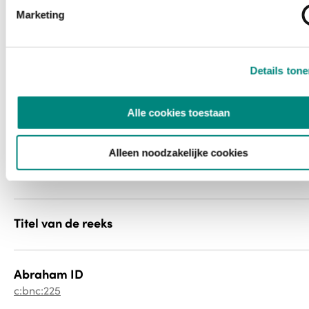
Marketing
Mediatype
newspaper
Details ton
Bestandstype
image/jp2
Alle cookies toestaan
Alleen noodzakelijke cookies
PID
154dn4305t
Titel van de reeks
Abraham ID
c:bnc:225