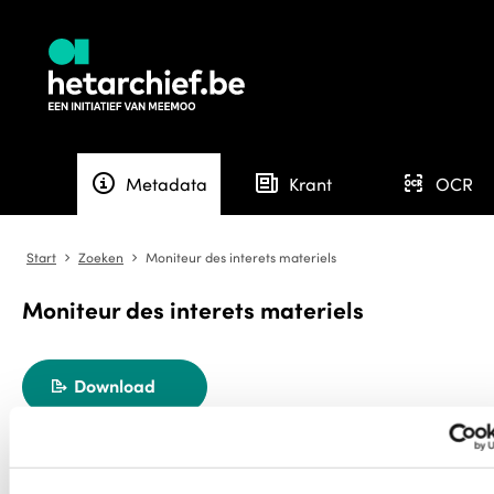
info
newspaper
ocr
Metadata
Krant
OCR
Start
Zoeken
Moniteur des interets materiels
angle-right
angle-right
Moniteur des interets materiels
Download
export