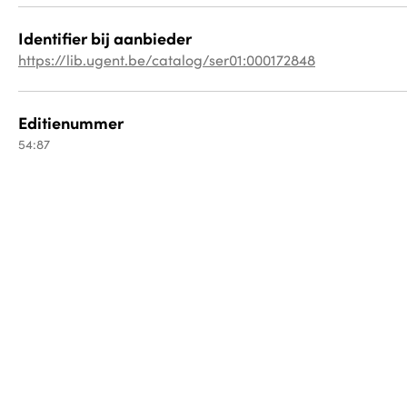
Identifier bij aanbieder
https://lib.ugent.be/catalog/ser01:000172848
Editienummer
54:87
Fysieke drager
Gesteund 
krant
Veel bezocht
Een initiatief
Bestandsnaam
Blijf op de hoogte
4cd683a903fb45e8966dcbaa8db905217dacde2f8ef64a37a956ee
368b45b4ec88bd2acb460086a94c03f8e309fd.jp2
Taal