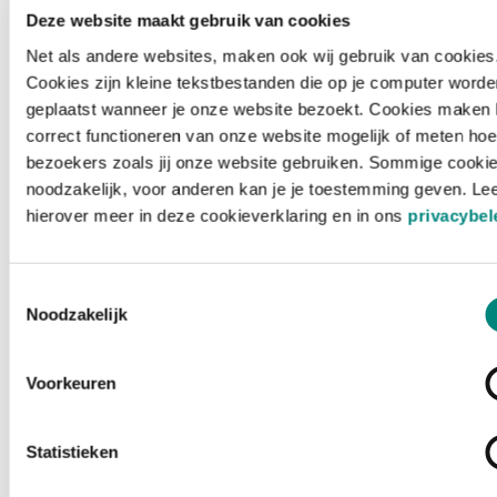
Deze website maakt gebruik van cookies
c
Bronvermelding
Moniteur des interets materiels, Universiteitsbibliotheek
Net als andere websites, maken ook wij gebruik van cookies
Gent, geen rechteninformatie beschikbaar,
Cookies zijn kleine tekstbestanden die op je computer worde
hetarchief.be.
geplaatst wanneer je onze website bezoekt. Cookies maken 
correct functioneren van onze website mogelijk of meten hoe
bezoekers zoals jij onze website gebruiken. Sommige cookie
Aanbieder
noodzakelijk, voor anderen kan je je toestemming geven. Le
hierover meer in deze cookieverklaring en in ons
privacybel
De UGent is een van de grootste universiteiten in België.
Universiteitsbibliotheek Gent is een netwerk van de
Toestemmingsselectie
Boekentoren en de bibliotheken in de faculteiten.
Noodzakelijk
https://lib.ugent.be/
external
Voorkeuren
ex
Rechten
copyright-undetermined
Auteursrechtelijke bescherming niet bepaald
Statistieken