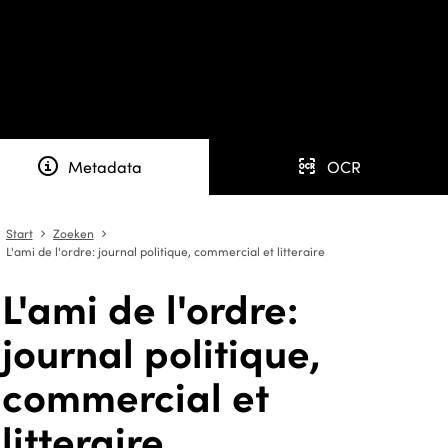
info
ocr
Metadata
OCR
Start
Zoeken
angle-right
angle-right
L'ami de l'ordre: journal politique, commercial et litteraire
L'ami de l'ordre:
journal politique,
commercial et
litteraire