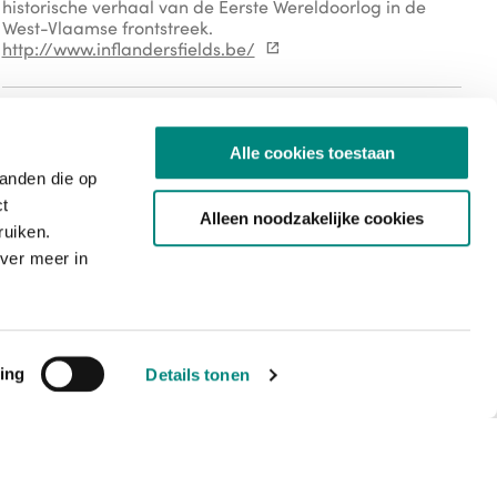
historische verhaal van de Eerste Wereldoorlog in de
West-Vlaamse frontstreek.
http://www.inflandersfields.be/
external
external
Rechten
Alle cookies toestaan
copyright-undetermined
Auteursrechtelijke bescherming niet bepaald
tanden die op
ct
Alleen noodzakelijke cookies
ruiken.
ver meer in
Mediatype
newspaper
ing
Details tonen
Bestandstype
image/jp2
PID