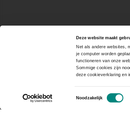
Deze website maakt gebru
Net als andere websites, m
je computer worden geplaa
functioneren van onze web
Sommige cookies zijn nood
deze cookieverklaring en 
Toestemmingsselectie
Noodzakelijk