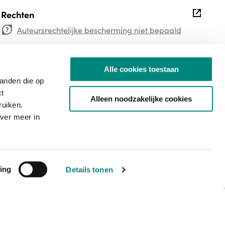
external
Rechten
copyright-undetermined
Auteursrechtelijke bescherming niet bepaald
Alle cookies toestaan
Mediatype
tanden die op
newspaper
ct
Alleen noodzakelijke cookies
ruiken.
ver meer in
Bestandstype
image/jp2
PID
ing
Details tonen
1j9765c06m
Titel van de reeks