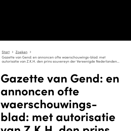
Start
Zoeken
angle-right
angle-right
Gazette van Gend: en annoncen ofte waerschouwings-blad: met
autorisatie van Z.K.H. den prins souvereyn der Vereenigde Nederlanden
1878-08-02
Gazette van Gend: en
annoncen ofte
waerschouwings-
blad: met autorisatie
van Z.K.H. den prins