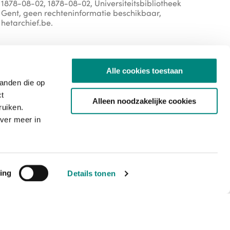
1878-08-02, 1878-08-02, Universiteitsbibliotheek
Gent, geen rechteninformatie beschikbaar,
hetarchief.be.
Aanbieder
Alle cookies toestaan
tanden die op
De UGent is een van de grootste universiteiten in België.
ct
Alleen noodzakelijke cookies
Universiteitsbibliotheek Gent is een netwerk van de
ruiken.
Boekentoren en de bibliotheken in de faculteiten.
ver meer in
https://lib.ugent.be/
external
external
Rechten
ing
Details tonen
copyright-undetermined
Auteursrechtelijke bescherming niet bepaald